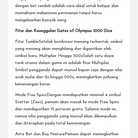
dengan bet rendah adalah cara ideal untuk belajar dan
memahami mekanisme permainan tanpa harus
mengeluarkan
banyak uang.
Fitur dan Keunggulan Gates of Olympus 1000 Dice
Fitur TumbleSetelah kombinasi menang terbentuk, simbol
yang menang akan menghilang dan digantikan oleh
simbol baru. Multiplier Hingga 500xSalah satu daya
tarik utama dalam game ini adalah fitur Multiplier.
Simbol pengganda dapat muncul kapan saja dengan nilai
acak mulai dari 2x hingga 500x, meningkatkan peluang
kemenangan besar.
Mode Free SpinsDengan mendapatkan minimal 4 simbol
Scatter (Zeus), pemain akan masuk ke mode Free Spins
dan mendapatkan 15 putaran gratis. Selama mode ini,
semua nilai pengganda yang muncul akan dikumpulkan
dan diterapkan pada total kemenangan.
Ante Bet dan Buy FeaturePemain dapat meningkatkan