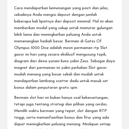
Cara mendapatkan kemenangan yang pasti dan jelas,
sebaiknya Anda mengisi deposit dengan jumlah
beberapa kali lipatnya dari deposit minimal. Hal ini akan
memberikan modal yang cukup untuk memutar gulungan
lebih lama dan meningkatkan peluang Anda untuk
memenangkan hadiah besar. Bermain di Gates Of
Olympus 1000 Dice adalah mesin permainan rtp Slot
gacor ini hari yang secara eksklusif mengusung topik,
diagram dari dewa yunani kuno yakni Zeus. Sebagai daya
magnet dari permainan ini yakni perkalian Slot gacor
mudah menang yang besar sekali dan mudah untuk
mendapatkan lambang scatter dadu untuk masuk set
bonus dalam perputaran gratis spin.
Bermain slot hari ini bukan hanya soal keberuntungan,
tetapi juga tentang strategi dan pilihan yang cerdas.
Memilih waktu bermain yang tepat, slot dengan RTP
tinggi, serta memanfaatkan bonus dan fitur yang ada
dapat meningkatkan peluang menang. Meskipun setiap