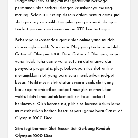
Pragmatic Play seringkali menghadirkan berbagai
permainan slot terbaru dengan keunikannya masing-
masing. Selain itu, setiap desain dalam semua game judi
slot gacornya memiliki tampilan yang menarik, dengan
tingkat persentase kemenangan RTP live tertinggi.
Beberapa rekomendasi game slot online yang mudah
dimenangkan milik Pragmatic Play yang terbaru adalah
Gates of Olympus 1000 Dice.
Gates of Olympus, siapa
yang tidak tahu game yang satu ini datangnya dari
penyedia pragmatic play. Beberapa situs slot online
menunjukkan slot yang baru saja memberikan jackpot
besar. Meski mesin slot diatur secara acak, slot yang
baru saja memberikan jackpot mungkin memerlukan
waktu lebih lama untuk kembali ke “fase” jackpot
berikutnya. Oleh karena itu, pilih slot karena belum lama
ini memberikan hadiah besar seperti game baru Gates of
Olympus 1000 Dice.
Strategi Bermain Slot Gacor Bet Gerbang Rendah
Olympus 1000 Dice