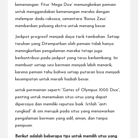
kemenangan. Fitur ‘Mega Dice’ memungkinkan pemain
untuk menggandakan kemenangan mereka dengan
melempar dadu raksasa, sementara ‘Bonus Zeus’
memberikan peluang ekstra untuk menang besar.
Jackpot progresif menjadi daya tarik tambahan. Setiap
taruhan yang Ditempatkan oleh pemain tidak hanya
meningkatkan pengalaman mereka tetapi juga
berkontribusi pada jackpot yang terus berkembang. Ini
membuat setiap sesi bermain menjadi lebih menarik,
karena pemain tahu bahwa setiap putaran bisa menjadi
kesempatan untuk meraih hadiah besar.
untuk permainan seperti “Gates of Olympus 1000 Dice”,
penting untuk menemukan situs-situs yang dapat
dipercaya dan memiliki reputasi baik. Istilah “anti
rungkad” di sini merujuk pada situs yang menawarkan
pengalaman bermain yang adil, aman, dan tanpa
penipuan.
Berikut adalah beberapa tips untuk memilih situs yang