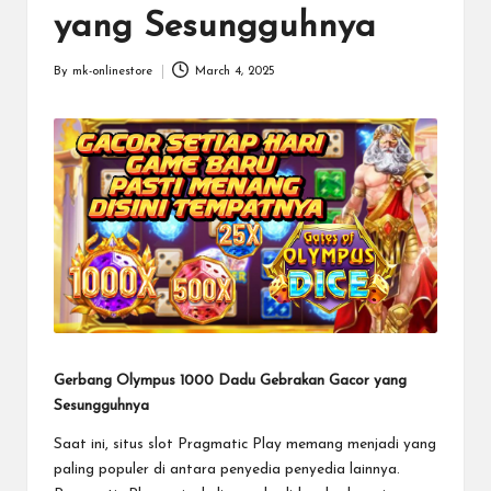
yang Sesungguhnya
By
mk-onlinestore
March 4, 2025
Posted
by
Gerbang Olympus 1000 Dadu Gebrakan Gacor yang
Sesungguhnya
Saat ini, situs
slot Pragmatic Play
memang menjadi yang
paling populer di antara penyedia penyedia lainnya.