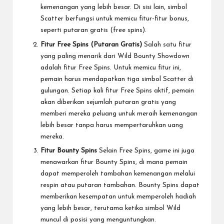
kemenangan yang lebih besar. Di sisi lain, simbol
Scatter berfungsi untuk memicu fitur-fitur bonus,
seperti putaran gratis (free spins).
Fitur Free Spins (Putaran Gratis)
Salah satu fitur
yang paling menarik dari Wild Bounty Showdown
adalah fitur Free Spins. Untuk memicu fitur ini,
pemain harus mendapatkan tiga simbol Scatter di
gulungan. Setiap kali fitur Free Spins aktif, pemain
akan diberikan sejumlah putaran gratis yang
memberi mereka peluang untuk meraih kemenangan
lebih besar tanpa harus mempertaruhkan uang
mereka.
Fitur Bounty Spins
Selain Free Spins, game ini juga
menawarkan fitur Bounty Spins, di mana pemain
dapat memperoleh tambahan kemenangan melalui
respin atau putaran tambahan. Bounty Spins dapat
memberikan kesempatan untuk memperoleh hadiah
yang lebih besar, terutama ketika simbol Wild
muncul di posisi yang menguntungkan.