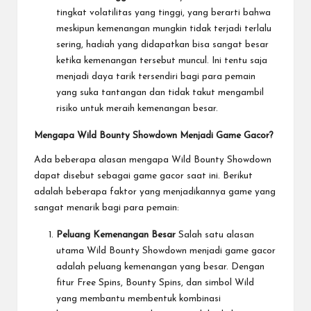
tingkat volatilitas yang tinggi, yang berarti bahwa
meskipun kemenangan mungkin tidak terjadi terlalu
sering, hadiah yang didapatkan bisa sangat besar
ketika kemenangan tersebut muncul. Ini tentu saja
menjadi daya tarik tersendiri bagi para pemain
yang suka tantangan dan tidak takut mengambil
risiko untuk meraih kemenangan besar.
Mengapa Wild Bounty Showdown Menjadi Game Gacor?
Ada beberapa alasan mengapa Wild Bounty Showdown
dapat disebut sebagai game gacor saat ini. Berikut
adalah beberapa faktor yang menjadikannya game yang
sangat menarik bagi para pemain:
Peluang Kemenangan Besar
Salah satu alasan
utama Wild Bounty Showdown menjadi game gacor
adalah peluang kemenangan yang besar. Dengan
fitur Free Spins, Bounty Spins, dan simbol Wild
yang membantu membentuk kombinasi