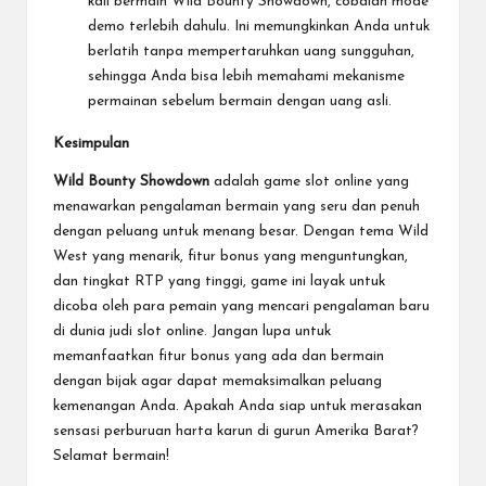
kali bermain Wild Bounty Showdown, cobalah mode
demo terlebih dahulu. Ini memungkinkan Anda untuk
berlatih tanpa mempertaruhkan uang sungguhan,
sehingga Anda bisa lebih memahami mekanisme
permainan sebelum bermain dengan uang asli.
Kesimpulan
Wild Bounty Showdown
adalah game slot online yang
menawarkan pengalaman bermain yang seru dan penuh
dengan peluang untuk menang besar. Dengan tema Wild
West yang menarik, fitur bonus yang menguntungkan,
dan tingkat RTP yang tinggi, game ini layak untuk
dicoba oleh para pemain yang mencari pengalaman baru
di dunia judi slot online. Jangan lupa untuk
memanfaatkan fitur bonus yang ada dan bermain
dengan bijak agar dapat memaksimalkan peluang
kemenangan Anda. Apakah Anda siap untuk merasakan
sensasi perburuan harta karun di gurun Amerika Barat?
Selamat bermain!