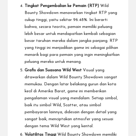
Tingkat Pengembalian ke Pemain (RTP)
Wild
Bounty Showdown menawarkan tingkat RTP yang
cukup tinggi, yaitu sekitar 96.48%. Ini berarti
bahwa, secara teoritis, pemain memiliki peluang
lebih besar untuk mendapatkan kembali sebagian
besar taruhan mereka dalam jangka panjang. RTP
yang tinggi ini menjadikan game ini sebagai pilihan
menarik bagi para pemain yang ingin meningkatkan
peluang mereka untuk menang.
Grafis dan Suasana Wild West
Visual yang
ditawarkan dalam Wild Bounty Showdown sangat
memukau. Dengan latar belakang gurun dan kota
kecil di Amerika Barat, game ini memberikan
pengalaman visual yang mendalam. Setiap simbol,
baik itu simbol Wild, Scatter, atau simbol
pembayaran lainnya, didesain dengan detail yang
sangat baik, menciptakan atmosfer yang sesuai
dengan tema Wild West yang kental.
Volatilitas Tinggi
Wild Bounty Showdown memiliki