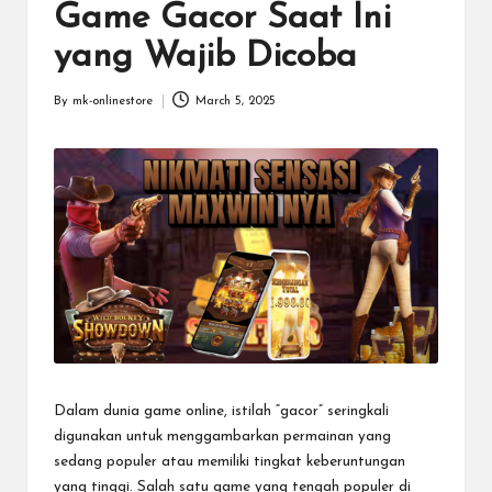
Game Gacor Saat Ini
yang Wajib Dicoba
By
mk-onlinestore
March 5, 2025
Posted
by
Dalam dunia game online, istilah “gacor” seringkali
digunakan untuk menggambarkan permainan yang
sedang populer atau memiliki tingkat keberuntungan
yang tinggi. Salah satu game yang tengah populer di