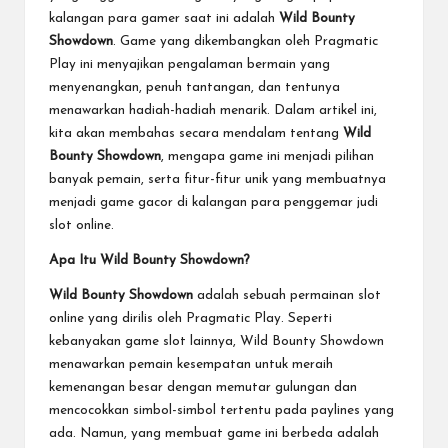
kalangan para gamer saat ini adalah
Wild Bounty
Showdown
. Game yang dikembangkan oleh Pragmatic
Play ini menyajikan pengalaman bermain yang
menyenangkan, penuh tantangan, dan tentunya
menawarkan hadiah-hadiah menarik. Dalam artikel ini,
kita akan membahas secara mendalam tentang
Wild
Bounty Showdown
, mengapa game ini menjadi pilihan
banyak pemain, serta fitur-fitur unik yang membuatnya
menjadi game gacor di kalangan para penggemar
judi
slot online
.
Apa Itu Wild Bounty Showdown?
Wild Bounty Showdown
adalah sebuah permainan slot
online yang dirilis oleh Pragmatic Play. Seperti
kebanyakan game slot lainnya, Wild Bounty Showdown
menawarkan pemain kesempatan untuk meraih
kemenangan besar dengan memutar gulungan dan
mencocokkan simbol-simbol tertentu pada paylines yang
ada. Namun, yang membuat game ini berbeda adalah