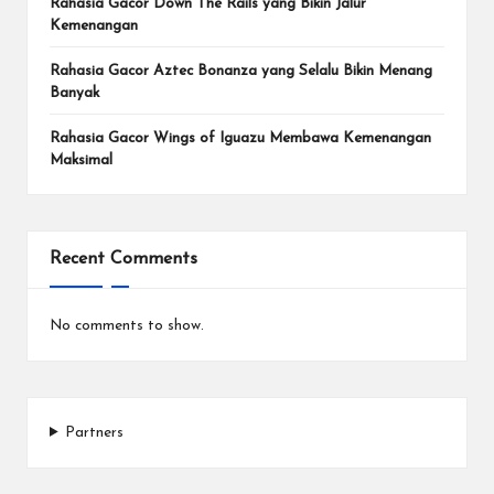
Rahasia Gacor Down The Rails yang Bikin Jalur
Kemenangan
Rahasia Gacor Aztec Bonanza yang Selalu Bikin Menang
Banyak
Rahasia Gacor Wings of Iguazu Membawa Kemenangan
Maksimal
Recent Comments
No comments to show.
Partners