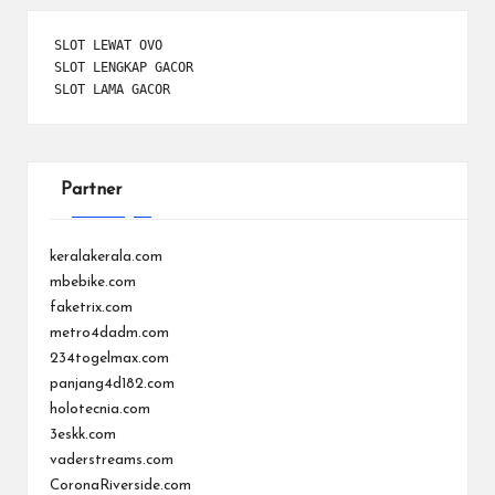
SLOT LEWAT OVO
SLOT LENGKAP GACOR
SLOT LAMA GACOR
Partner
keralakerala.com
mbebike.com
faketrix.com
metro4dadm.com
234togelmax.com
panjang4d182.com
holotecnia.com
3eskk.com
vaderstreams.com
CoronaRiverside.com