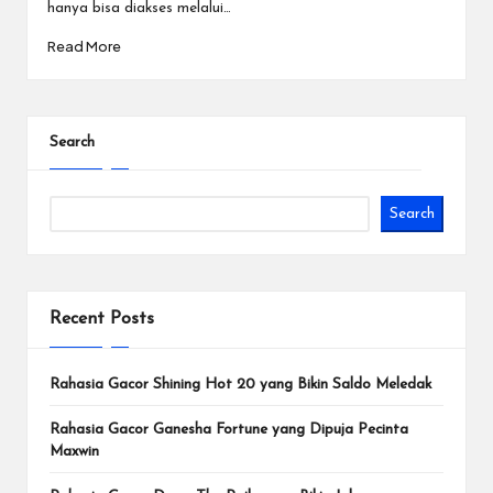
hanya bisa diakses melalui…
Read More
Search
Search
Recent Posts
Rahasia Gacor Shining Hot 20 yang Bikin Saldo Meledak
Rahasia Gacor Ganesha Fortune yang Dipuja Pecinta
Maxwin