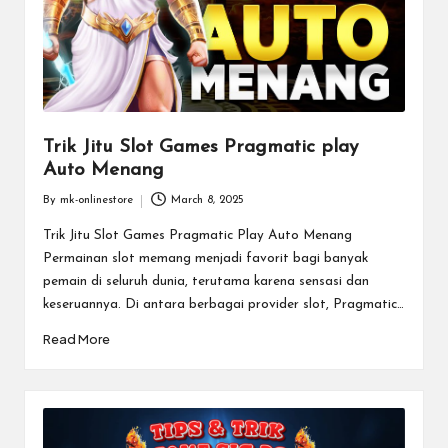
Trik Jitu Slot Games Pragmatic play
Auto Menang
By
mk-onlinestore
March 8, 2025
Posted
by
Trik Jitu Slot Games Pragmatic Play Auto Menang
Permainan slot memang menjadi favorit bagi banyak
pemain di seluruh dunia, terutama karena sensasi dan
keseruannya. Di antara berbagai provider slot, Pragmatic…
Read More