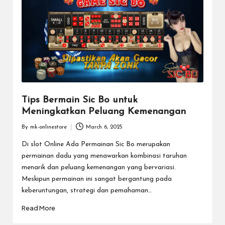
Tips Bermain Sic Bo untuk
Meningkatkan Peluang Kemenangan
By
mk-onlinestore
March 6, 2025
Posted
by
Di slot Online Ada Permainan Sic Bo merupakan
permainan dadu yang menawarkan kombinasi taruhan
menarik dan peluang kemenangan yang bervariasi.
Meskipun permainan ini sangat bergantung pada
keberuntungan, strategi dan pemahaman…
Read More