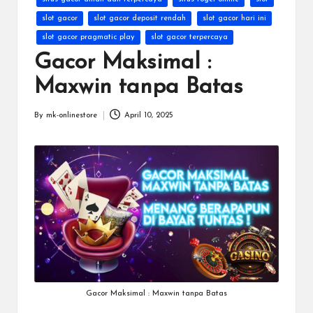
slot gacor
slot gacor deposit rendah
slot gacor hari ini
slot gacor pragmatic play
slot gacor terpercaya
Gacor Maksimal :
Maxwin tanpa Batas
By
mk-onlinestore
April 10, 2025
Posted
by
Gacor Maksimal : Maxwin tanpa Batas