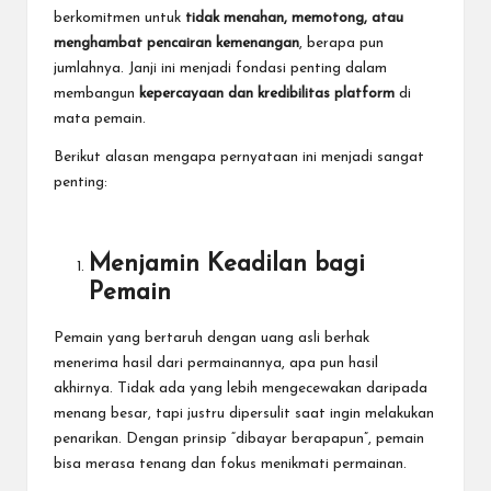
berkomitmen untuk
tidak menahan, memotong, atau
menghambat pencairan kemenangan
, berapa pun
jumlahnya. Janji ini menjadi fondasi penting dalam
membangun
kepercayaan dan kredibilitas platform
di
mata pemain.
Berikut alasan mengapa pernyataan ini menjadi sangat
penting:
Menjamin Keadilan bagi
Pemain
Pemain yang bertaruh dengan uang asli berhak
menerima hasil dari permainannya, apa pun hasil
akhirnya. Tidak ada yang lebih mengecewakan daripada
menang besar, tapi justru dipersulit saat ingin melakukan
penarikan. Dengan prinsip “dibayar berapapun”, pemain
bisa merasa tenang dan fokus menikmati permainan.