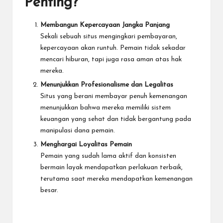
Penting?
Membangun Kepercayaan Jangka Panjang
Sekali sebuah situs mengingkari pembayaran,
kepercayaan akan runtuh. Pemain tidak sekadar
mencari hiburan, tapi juga rasa aman atas hak
mereka.
Menunjukkan Profesionalisme dan Legalitas
Situs yang berani membayar penuh kemenangan
menunjukkan bahwa mereka memiliki sistem
keuangan yang sehat dan tidak bergantung pada
manipulasi dana pemain.
Menghargai Loyalitas Pemain
Pemain yang sudah lama aktif dan konsisten
bermain layak mendapatkan perlakuan terbaik,
terutama saat mereka mendapatkan kemenangan
besar.