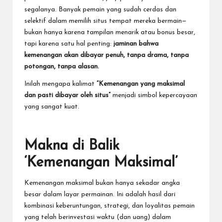
segalanya. Banyak pemain yang sudah cerdas dan
selektif dalam memilih situs tempat mereka bermain—
bukan hanya karena tampilan menarik atau bonus besar,
tapi karena satu hal penting:
jaminan bahwa
kemenangan akan dibayar penuh, tanpa drama, tanpa
potongan, tanpa alasan.
Inilah mengapa kalimat
“Kemenangan yang maksimal
dan pasti dibayar oleh situs”
menjadi simbol kepercayaan
yang sangat kuat.
Makna di Balik
‘Kemenangan Maksimal’
Kemenangan maksimal bukan hanya sekadar angka
besar dalam layar permainan. Ini adalah hasil dari
kombinasi keberuntungan, strategi, dan loyalitas pemain
yang telah berinvestasi waktu (dan uang) dalam