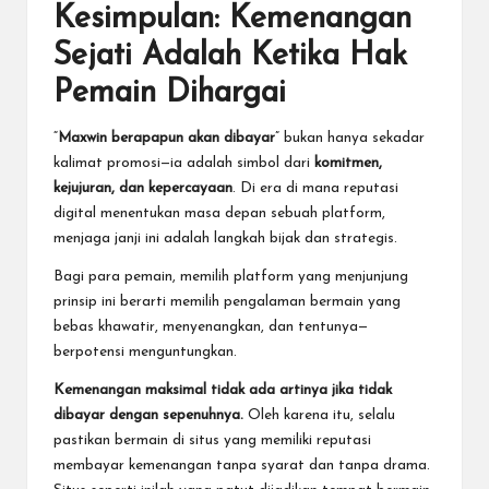
Kesimpulan: Kemenangan
Sejati Adalah Ketika Hak
Pemain Dihargai
“
Maxwin berapapun akan dibayar
” bukan hanya sekadar
kalimat promosi—ia adalah simbol dari
komitmen,
kejujuran, dan kepercayaan
. Di era di mana reputasi
digital menentukan masa depan sebuah platform,
menjaga janji ini adalah langkah bijak dan strategis.
Bagi para pemain, memilih platform yang menjunjung
prinsip ini berarti memilih pengalaman bermain yang
bebas khawatir, menyenangkan, dan tentunya—
berpotensi menguntungkan.
Kemenangan maksimal tidak ada artinya jika tidak
dibayar dengan sepenuhnya.
Oleh karena itu, selalu
pastikan bermain di situs yang memiliki reputasi
membayar kemenangan tanpa syarat dan tanpa drama.