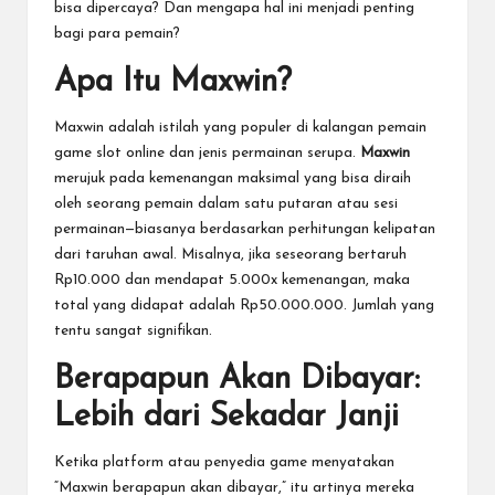
bisa dipercaya? Dan mengapa hal ini menjadi penting
bagi para pemain?
Apa Itu Maxwin?
Maxwin adalah istilah yang populer di kalangan pemain
game slot online dan jenis permainan serupa.
Maxwin
merujuk pada kemenangan maksimal yang bisa diraih
oleh seorang pemain dalam satu putaran atau sesi
permainan—biasanya berdasarkan perhitungan kelipatan
dari taruhan awal. Misalnya, jika seseorang bertaruh
Rp10.000 dan mendapat 5.000x kemenangan, maka
total yang didapat adalah Rp50.000.000. Jumlah yang
tentu sangat signifikan.
Berapapun Akan Dibayar:
Lebih dari Sekadar Janji
Ketika platform atau penyedia game menyatakan
“Maxwin berapapun akan dibayar,” itu artinya mereka