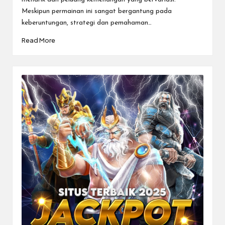
Meskipun permainan ini sangat bergantung pada
keberuntungan, strategi dan pemahaman…
Read More