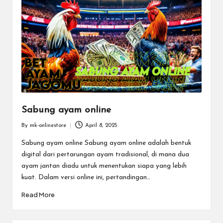
Sabung ayam online
By
mk-onlinestore
April 8, 2025
Posted
by
Sabung ayam online Sabung ayam online adalah bentuk
digital dari pertarungan ayam tradisional, di mana dua
ayam jantan diadu untuk menentukan siapa yang lebih
kuat. Dalam versi online ini, pertandingan…
Read More