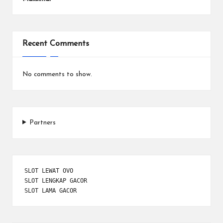
Recent Comments
No comments to show.
Partners
SLOT LEWAT OVO
SLOT LENGKAP GACOR
SLOT LAMA GACOR