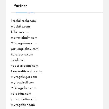
Partner
keralakerala.com
mbebike.com
faketrix.com
metro4dadm.com
234togelmax.com
panjang4d182.com
holotecnia.com
3eskk.com
vaderstreams.com
CoronaRiverside.com
mytogelcigar.com
mytogelroll.com
234togelbro.com
yolo4dus.com
joglototofine.com
mytogelfist.com