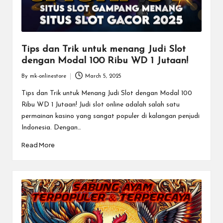
Tips dan Trik untuk menang Judi Slot
dengan Modal 100 Ribu WD 1 Jutaan!
By
mk-onlinestore
March 5, 2025
Posted
by
Tips dan Trik untuk Menang Judi Slot dengan Modal 100
Ribu WD 1 Jutaan! Judi slot online adalah salah satu
permainan kasino yang sangat populer di kalangan penjudi
Indonesia. Dengan…
Read More