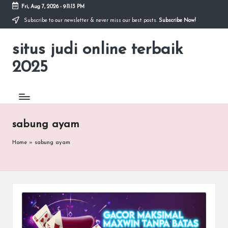
Fri, Aug 7, 2026
-
9:11:14 PM
Subscribe to our newsletter & never miss our best posts.
Subscribe Now!
Skip
to
situs judi online terbaik
content
2025
sabung ayam
Home
»
sabung ayam