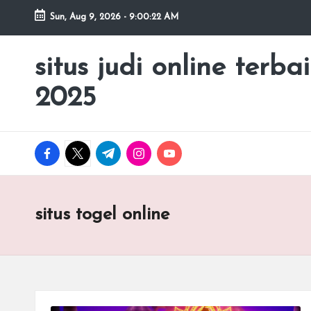
Sun, Aug 9, 2026
-
9:00:23 AM
Skip
to
situs judi online terba
content
2025
facebook.com
twitter.com
t.me
instagram.com
youtube.com
situs togel online