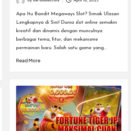
By
mk-onlinestore
April 18, 2025
Posted
by
Apa Itu Bandit Megaways Slot? Simak Ulasan
Lengkapnya di Sini! Dunia slot online semakin
kreatif dan dinamis dengan munculnya
berbagai tema, fitur, dan mekanisme
permainan baru. Salah satu game yang…
Read More