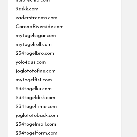
holotecnia.com
3eskk.com
vaderstreams.com
CoronaRiverside.com
mytogelcigar.com
mytogelroll.com
234togelbro.com
yolo4dus.com
joglototofine.com
mytogelfist.com
234togelku.com
234togeldisk.com
234togeltime.com
joglototoback.com
234togelmail.com
234togelform.com