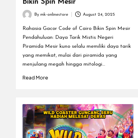
Bikin Spin Mesir
By
mk-onlinestore
August 24, 2025
Posted
by
Rahasia Gacor Code of Cairo Bikin Spin Mesir
Pendahuluan: Daya Tarik Mistis Negeri
Piramida Mesir kuno selalu memiliki daya tarik
yang memikat, mulai dari piramida yang
menjulang megah hingga mitologi…
Read More