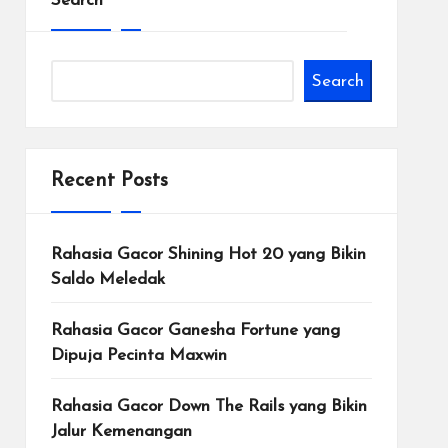
Search
Search
Recent Posts
Rahasia Gacor Shining Hot 20 yang Bikin
Saldo Meledak
Rahasia Gacor Ganesha Fortune yang
Dipuja Pecinta Maxwin
Rahasia Gacor Down The Rails yang Bikin
Jalur Kemenangan