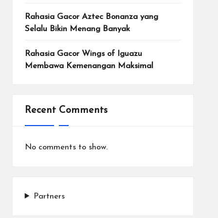
Rahasia Gacor Aztec Bonanza yang
Selalu Bikin Menang Banyak
Rahasia Gacor Wings of Iguazu
Membawa Kemenangan Maksimal
Recent Comments
No comments to show.
Partners