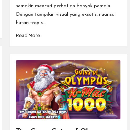
semakin mencuri perhatian banyak pemain.
Dengan tampilan visual yang eksotis, nuansa
hutan tropis…
Read More