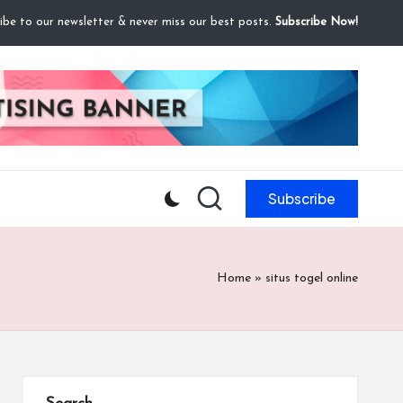
ibe to our newsletter & never miss our best posts.
Subscribe Now!
Subscribe
Home
»
situs togel online