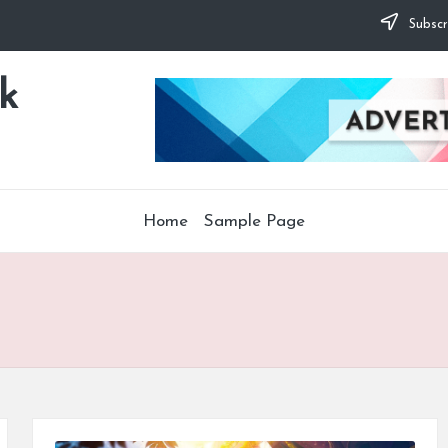
Subscr
ik
Home
Sample Page