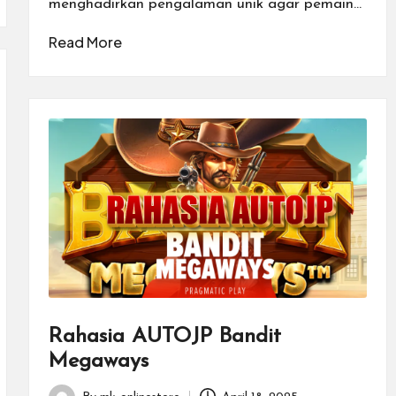
menghadirkan pengalaman unik agar pemain…
Read More
Rahasia AUTOJP Bandit
Megaways