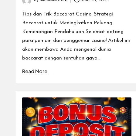
By
mk-onlinestore
April 22, 2025
Posted
by
Tips dan Trik Baccarat Casino: Strategi
Baccarat untuk Meningkatkan Peluang
Kemenangan Pendahuluan Selamat datang
para pemain dan penggemar casino! Artikel ini
akan membawa Anda mengenal dunia
baccarat dengan sentuhan gaya…
Read More