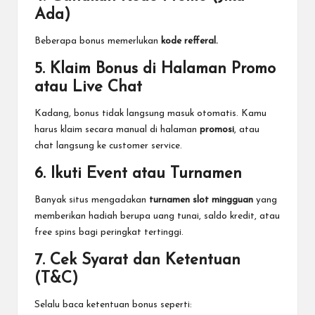
Ada)
Beberapa bonus memerlukan
kode refferal.
5.
Klaim Bonus di Halaman Promo
atau Live Chat
Kadang, bonus tidak langsung masuk otomatis. Kamu
harus klaim secara manual di halaman
promosi
, atau
chat langsung ke customer service.
6.
Ikuti Event atau Turnamen
Banyak situs mengadakan
turnamen slot mingguan
yang
memberikan hadiah berupa uang tunai, saldo kredit, atau
free spins bagi peringkat tertinggi.
7.
Cek Syarat dan Ketentuan
(T&C)
Selalu baca ketentuan bonus seperti: