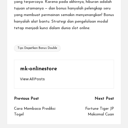
yang terpercaya. Karena pada akhirnya, hiburan adalah
tujuan utamanya — dan bonus hanyalah pelengkap seru
yang membuat permainan semakin menyenangkan! Bonus
hanyalah alat bantu. Strategi dan pengelolaan modal
tetap menjadi kunci dalam dunia slot online.
Tags:
Tips Dapatkan Bonus Double
mk-onlinestore
View All Posts
Post
Previous Post
Next Post
navigation
Cara Membaca Prediksi
Fortune Tiger JP
Togel
Maksimal Cuan