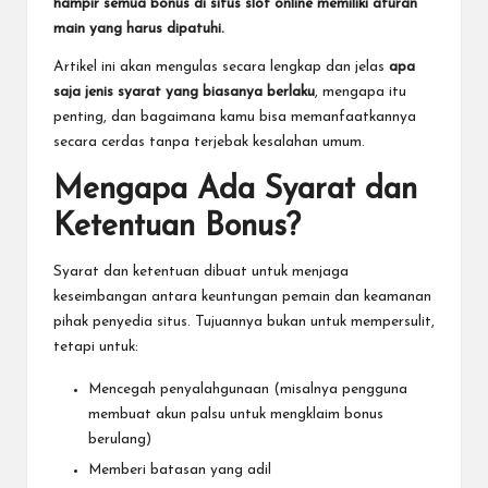
hampir semua bonus di situs slot online memiliki aturan
main yang harus dipatuhi.
Artikel ini akan mengulas secara lengkap dan jelas
apa
saja jenis syarat yang biasanya berlaku
, mengapa itu
penting, dan bagaimana kamu bisa memanfaatkannya
secara cerdas tanpa terjebak kesalahan umum.
Mengapa Ada Syarat dan
Ketentuan Bonus?
Syarat dan ketentuan dibuat untuk menjaga
keseimbangan antara keuntungan pemain dan keamanan
pihak penyedia situs. Tujuannya bukan untuk mempersulit,
tetapi untuk:
Mencegah penyalahgunaan (misalnya pengguna
membuat akun palsu untuk mengklaim bonus
berulang)
Memberi batasan yang adil