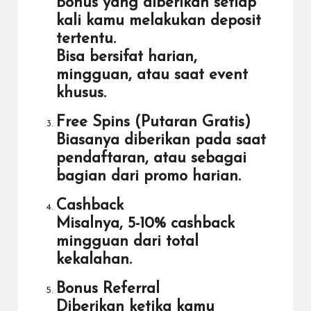
Bonus yang diberikan setiap
kali kamu melakukan deposit
tertentu.
Bisa bersifat harian,
mingguan, atau saat event
khusus.
Free Spins (Putaran Gratis)
Biasanya diberikan pada saat
pendaftaran, atau sebagai
bagian dari promo harian.
Cashback
Misalnya, 5-10% cashback
mingguan dari total
kekalahan.
Bonus Referral
Diberikan ketika kamu