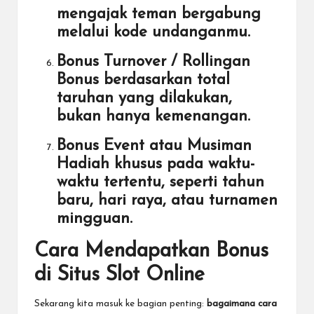
mengajak teman bergabung
melalui kode undanganmu.
Bonus Turnover / Rollingan
Bonus berdasarkan total
taruhan yang dilakukan,
bukan hanya kemenangan.
Bonus Event atau Musiman
Hadiah khusus pada waktu-
waktu tertentu, seperti tahun
baru, hari raya, atau turnamen
mingguan.
Cara Mendapatkan Bonus
di Situs Slot Online
Sekarang kita masuk ke bagian penting:
bagaimana cara