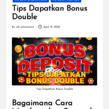
Tips Dapatkan Bonus
Double
By
mk-onlinestore
April 15, 2025
Posted
by
Tips Dapatkan Bonus Double
Bagaimana Cara