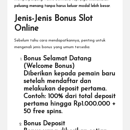
peluang menang tanpa harus keluar modal lebih besar
.
Jenis-Jenis Bonus Slot
Online
Sebelum tahu cara mendapatkannya, penting untuk
mengenali jenis bonus yang umum tersedia:
Bonus Selamat Datang
(Welcome Bonus)
Diberikan kepada pemain baru
setelah mendaftar dan
melakukan deposit pertama.
Contoh: 100% dari total deposit
pertama hingga Rp1.000.000 +
50 free spins.
Bonus Deposit