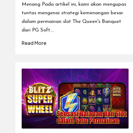
Menang Pada artikel ini, kami akan mengupas
tuntas mengenai strategi kemenangan besar
dalam permainan slot The Queen's Banquet
dari PG Soft.…
Read More