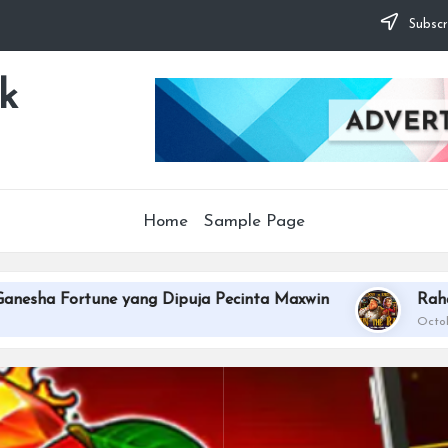
Subscr
ik
Home
Sample Page
ng Dipuja Pecinta Maxwin
Rahasia Gacor Down Th
October 6, 2025