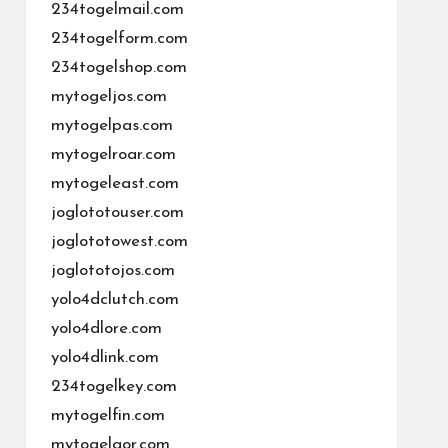
234togelmail.com
234togelform.com
234togelshop.com
mytogeljos.com
mytogelpas.com
mytogelroar.com
mytogeleast.com
joglototouser.com
joglototowest.com
joglototojos.com
yolo4dclutch.com
yolo4dlore.com
yolo4dlink.com
234togelkey.com
mytogelfin.com
mytogelgor.com