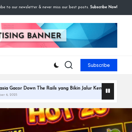
ibe to our newsletter & never miss our best posts.
Subscribe Now!
Subscribe
e Rails yang Bikin Jalur Kemenangan
Rahasia Gac
September 29, 