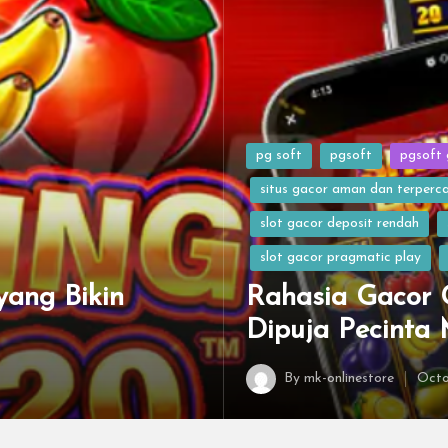
Posted
pg soft
pgsoft
pgsoft 
in
situs gacor aman dan terperc
slot gacor deposit rendah
slot gacor pragmatic play
yang Bikin
Rahasia Gacor 
Dipuja Pecinta
By
mk-onlinestore
Octo
Posted
by