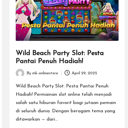
Wild Beach Party Slot: Pesta
Pantai Penuh Hadiah!
By
mk-onlinestore
April 29, 2025
Posted
by
Wild Beach Party Slot: Pesta Pantai Penuh
Hadiah! Permainan slot online telah menjadi
salah satu hiburan favorit bagi jutaan pemain
di seluruh dunia. Dengan beragam tema yang
ditawarkan — dari…