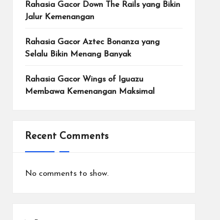
Rahasia Gacor Down The Rails yang Bikin
Jalur Kemenangan
Rahasia Gacor Aztec Bonanza yang
Selalu Bikin Menang Banyak
Rahasia Gacor Wings of Iguazu
Membawa Kemenangan Maksimal
Recent Comments
No comments to show.