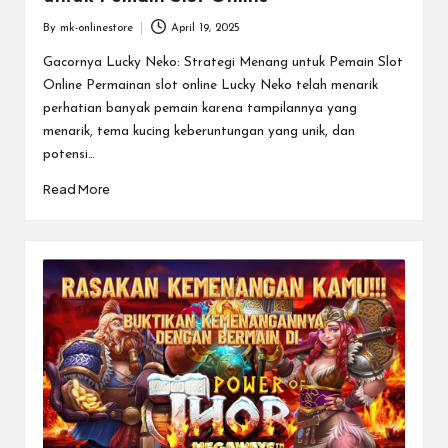
By
mk-onlinestore
April 19, 2025
Posted
by
Gacornya Lucky Neko: Strategi Menang untuk Pemain Slot
Online Permainan slot online Lucky Neko telah menarik
perhatian banyak pemain karena tampilannya yang
menarik, tema kucing keberuntungan yang unik, dan
potensi…
Read More