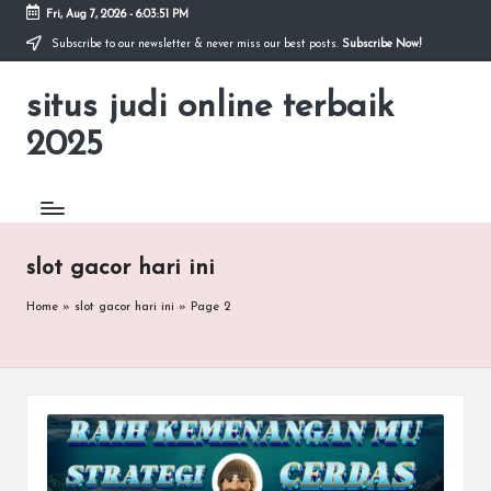
Fri, Aug 7, 2026
-
6:03:52 PM
Subscribe to our newsletter & never miss our best posts.
Subscribe Now!
Skip
to
situs judi online terbaik
content
2025
slot gacor hari ini
Home
»
slot gacor hari ini
»
Page 2