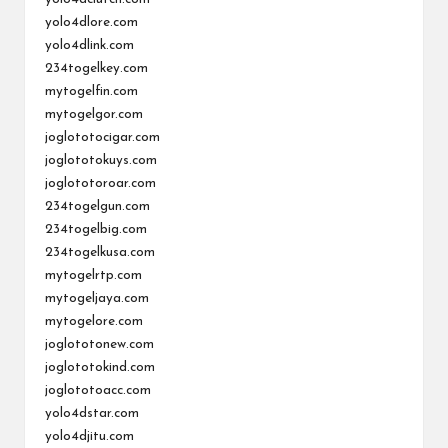
yolo4dlore.com
yolo4dlink.com
234togelkey.com
mytogelfin.com
mytogelgor.com
joglototocigar.com
joglototokuys.com
joglototoroar.com
234togelgun.com
234togelbig.com
234togelkusa.com
mytogelrtp.com
mytogeljaya.com
mytogelore.com
joglototonew.com
joglototokind.com
joglototoacc.com
yolo4dstar.com
yolo4djitu.com