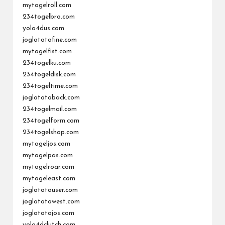
mytogelroll.com
234togelbro.com
yolo4dus.com
joglototofine.com
mytogelfist.com
234togelku.com
234togeldisk.com
234togeltime.com
joglototoback.com
234togelmail.com
234togelform.com
234togelshop.com
mytogeljos.com
mytogelpas.com
mytogelroar.com
mytogeleast.com
joglototouser.com
joglototowest.com
joglototojos.com
yolo4dclutch.com