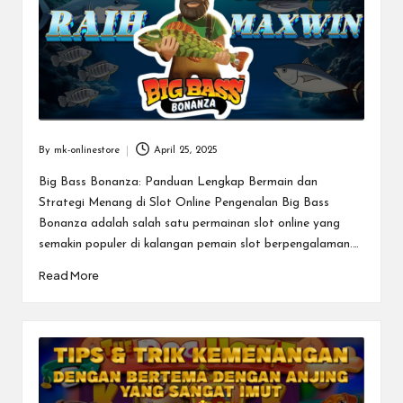
By
mk-onlinestore
April 25, 2025
Posted
by
Big Bass Bonanza: Panduan Lengkap Bermain dan
Strategi Menang di Slot Online Pengenalan Big Bass
Bonanza adalah salah satu permainan slot online yang
semakin populer di kalangan pemain slot berpengalaman.…
Read More