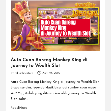
Auto Cuan Bareng Monkey King di
Journey to Wealth Slot
By
mk-onlinestore
April 23, 2025
Posted
by
Auto Cuan Bareng Monkey King di Journey to Wealth Slot
Siapa sangka, legenda klasik bisa jadi sumber cuan masa
kini? Yup, itulah yang ditawarkan oleh Journey to Wealth
Slot, salah…
Read More