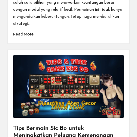
salah satu pilihan yang menawarkan keuntungan besar
dengan modal yang relatif kecil. Permainan ini tidak hanya
mengandalkan keberuntungan, tetapi juga membutuhkan
strategi…
Read More
Tips Bermain Sic Bo untuk
Meningkatkan Peluang Kemenangan