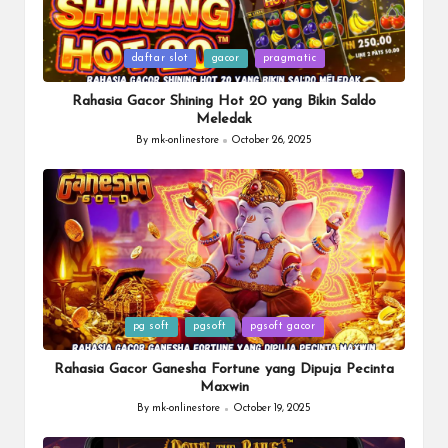
Posted
daftar slot
gacor
pragmatic
in
Rahasia Gacor Shining Hot 20 yang Bikin Saldo
Meledak
By
mk-onlinestore
October 26, 2025
Posted
by
Posted
pg soft
pgsoft
pgsoft gacor
in
Rahasia Gacor Ganesha Fortune yang Dipuja Pecinta
Maxwin
By
mk-onlinestore
October 19, 2025
Posted
by