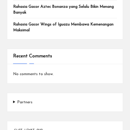
Rahasia Gacor Aztec Bonanza yang Selalu Bikin Menang
Banyak
Rahasia Gacor Wings of Iguazu Membawa Kemenangan
Maksimal
Recent Comments
No comments to show.
Partners