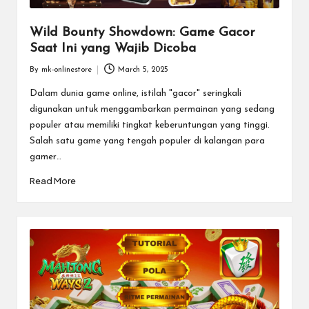
Wild Bounty Showdown: Game Gacor
Saat Ini yang Wajib Dicoba
By
mk-onlinestore
March 5, 2025
Posted
by
Dalam dunia game online, istilah "gacor" seringkali
digunakan untuk menggambarkan permainan yang sedang
populer atau memiliki tingkat keberuntungan yang tinggi.
Salah satu game yang tengah populer di kalangan para
gamer…
Read More