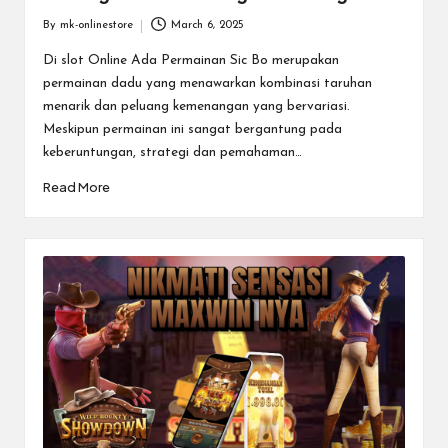
By
mk-onlinestore
March 6, 2025
Posted
by
Di slot Online Ada Permainan Sic Bo merupakan
permainan dadu yang menawarkan kombinasi taruhan
menarik dan peluang kemenangan yang bervariasi.
Meskipun permainan ini sangat bergantung pada
keberuntungan, strategi dan pemahaman…
Read More