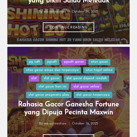
yang Bikin Saldo Meledak
By
mk-onlinestore
October 26, 2025
Posted
by
CONTINUE READING
Posted
pg soft
pgsoft
pgsoft gacor
situs gacor
in
situs gacor aman dan terpercaya
situs togel online
slot
slot gacor
slot gacor deposit rendah
slot gacor hari ini
slot gacor online
slot gacor pragmatic play
slot gacor terpercaya
Rahasia Gacor Ganesha Fortune
yang Dipuja Pecinta Maxwin
By
mk-onlinestore
October 19, 2025
Posted
by