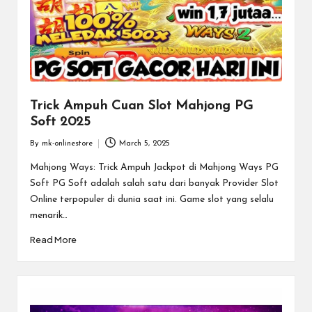
Trick Ampuh Cuan Slot Mahjong PG
Soft 2025
By
mk-onlinestore
March 5, 2025
Posted
by
Mahjong Ways: Trick Ampuh Jackpot di Mahjong Ways PG
Soft PG Soft adalah salah satu dari banyak Provider Slot
Online terpopuler di dunia saat ini. Game slot yang selalu
menarik…
Read More