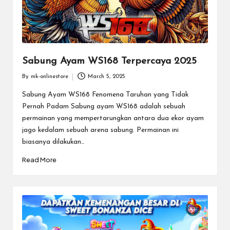
Sabung Ayam WS168 Terpercaya 2025
By
mk-onlinestore
March 5, 2025
Posted
by
Sabung Ayam WS168 Fenomena Taruhan yang Tidak
Pernah Padam Sabung ayam WS168 adalah sebuah
permainan yang mempertarungkan antara dua ekor ayam
jago kedalam sebuah arena sabung. Permainan ini
biasanya dilakukan…
Read More